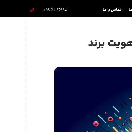
|
ما
تماس با ما
+98 21 27634
ویت برند