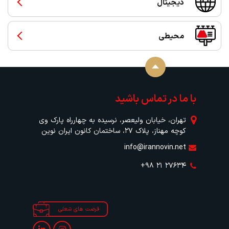
دیجیتال
محیطی
با ما در تماس باشید
تهران، خیابان ولیعصر، نرسیده به چهارراه پارک وی
کوچه مهناز، پلاک ۲۷، ساختمان کانون ایران نوین
info@irannovin.net
+۹۸ ۲۱ ۲۷۶۳۴
فرصت های شعلی