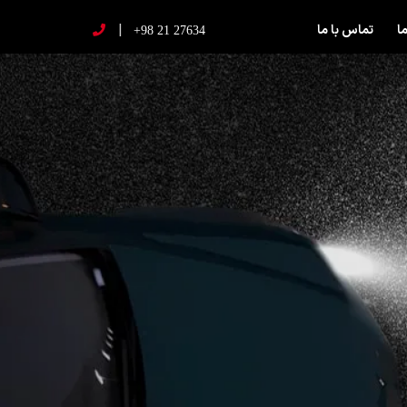
|
ما
تماس با ما
+98 21 27634